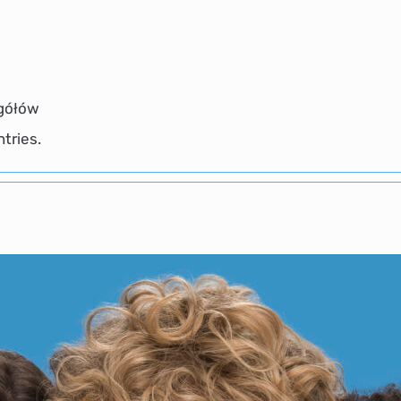
egółów
tries.