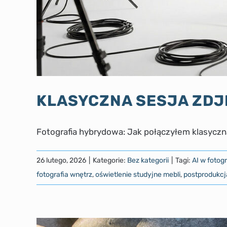
KLASYCZNA SESJA ZDJĘ
Fotografia hybrydowa: Jak połączyłem klasyczną 
26 lutego, 2026
|
Kategorie:
Bez kategorii
|
Tagi:
AI w fotog
fotografia wnętrz
,
oświetlenie studyjne mebli
,
postprodukcj