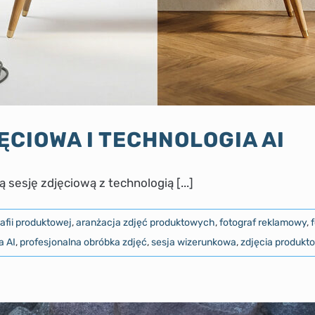
CIOWA I TECHNOLOGIA AI
sesję zdjęciową z technologią [...]
rafii produktowej
,
aranżacja zdjęć produktowych
,
fotograf reklamowy
,
a AI
,
profesjonalna obróbka zdjęć
,
sesja wizerunkowa
,
zdjęcia produkt