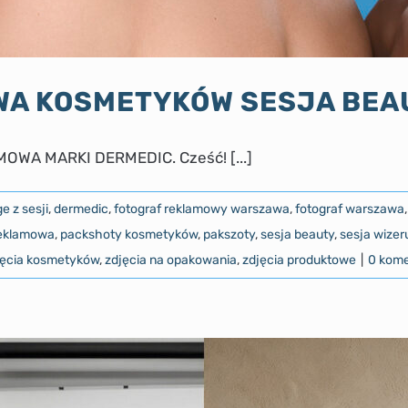
WA KOSMETYKÓW SESJA BEA
WA MARKI DERMEDIC. Cześć! [...]
e z sesji
,
dermedic
,
fotograf reklamowy warszawa
,
fotograf warszawa
reklamowa
,
packshoty kosmetyków
,
pakszoty
,
sesja beauty
,
sesja wize
jęcia kosmetyków
,
zdjęcia na opakowania
,
zdjęcia produktowe
|
0 kome